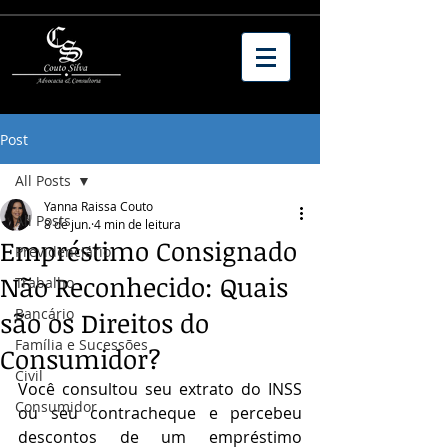
Post
All Posts
Yanna Raissa Couto
All Posts
8 de jun.
4 min de leitura
Empréstimo Consignado
Previdenciário
Não Reconhecido: Quais
Trabalho
Bancário
são os Direitos do
Família e Sucessões
Consumidor?
Civil
Você consultou seu extrato do INSS 
Consumidor
ou seu contracheque e percebeu 
descontos de um empréstimo 