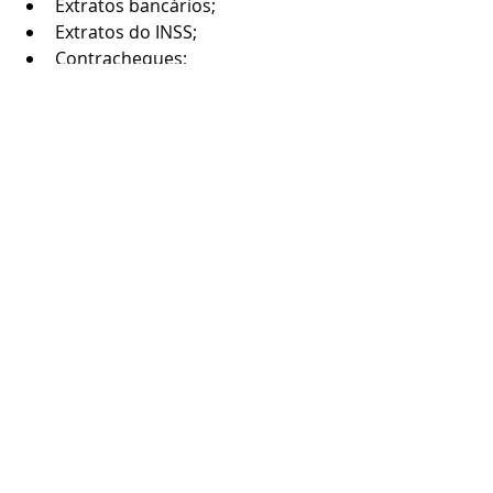
Extratos bancários;
Extratos do INSS;
Contracheques;
Protocolos de atendimento;
E-mails e mensagens trocadas 
com a instituição financeira.
Esses documentos podem ser 
fundamentais para comprovar a 
irregularidade.
Busque orientação jurídica
Caso a situação não seja solucionada 
administrativamente, a orientação 
jurídica especializada poderá auxiliar 
na avaliação das medidas cabíveis 
para proteção dos direitos do 
consumidor.