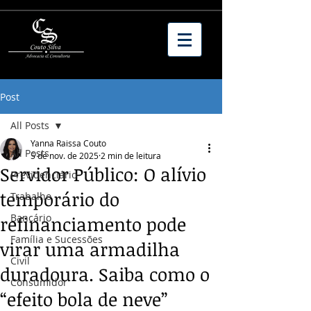
Post
All Posts
Yanna Raissa Couto
All Posts
5 de nov. de 2025
2 min de leitura
Servidor Público: O alívio
Previdenciário
temporário do
Trabalho
Bancário
refinanciamento pode
Família e Sucessões
virar uma armadilha
Civil
duradoura. Saiba como o
Consumidor
“efeito bola de neve”