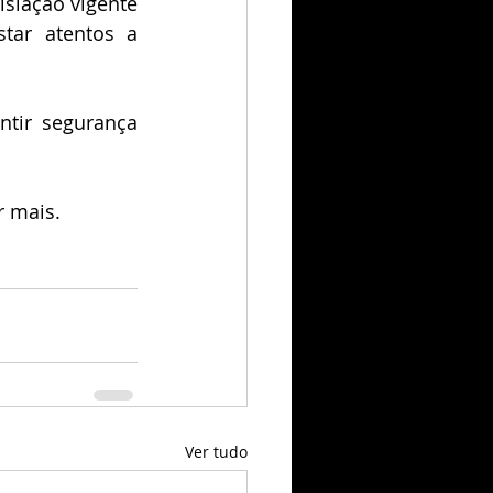
islação vigente 
tar atentos a 
tir segurança 
r mais.
Ver tudo