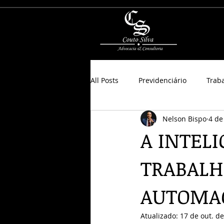
All Posts
Previdenciário
Trab
Nelson Bispo
4 de
A INTELI
TRABALH
AUTOMA
Atualizado:
17 de out. d