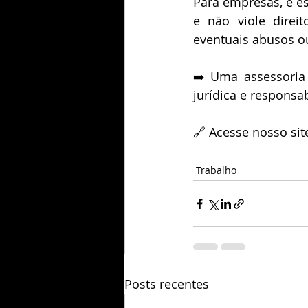
Para empresas, é ess
e não viole direit
eventuais abusos ou
➡️ Uma assessoria 
jurídica e responsa
🔗 Acesse nosso sit
Trabalho
Posts recentes